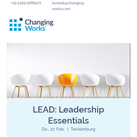
+49 5459 9089501
kontakt@changing-
works.com
LEAD: Leadership
Essentials
Do., 27. Feb.
  |  
Tecklenburg